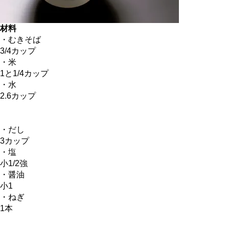
材料
・むきそば
3/4カップ
・米
1と1/4カップ
・水
2.6カップ
・だし
3カップ
・塩
小1/2強
・醤油
小1
・ねぎ
1本