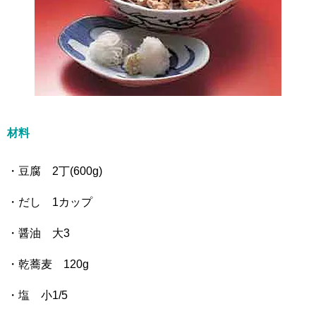
材料
・豆腐 2丁(600g)
・だし 1カップ
・醤油 大3
・乾蕎麦 120g
・塩 小1/5