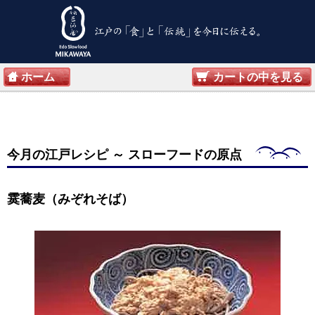
ホーム
カートの中を見る
今月の江戸レシピ
～ スローフードの原点
霙蕎麦（みぞれそば）