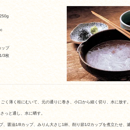
250g
c
ップ
1/3枚
、ごく薄く桂にむいて、元の通りに巻き、小口から細く切り、水に放す
にさっと通し、水に晒す。
プ、醤油1/8カップ、みりん大さじ1杯、削り節1/2カップを煮立たせ、