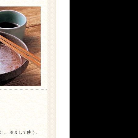
。
濾し、冷まして使う。