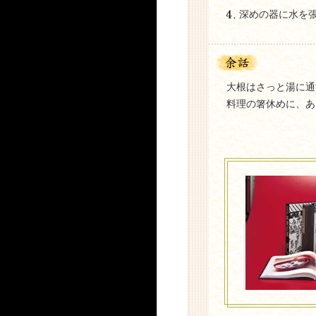
深めの器に水を
大根はさっと湯に通
料理の箸休めに、あ