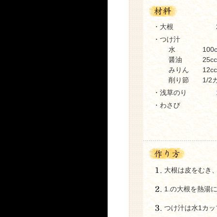
・大根
・つけ汁
水 100c
醤油 25cc
みりん 12cc
削り節 1/2カ
・浅草のり
・わさび
大根は皮をむき
1.の大根を熱湯
つけ汁は水1カッ