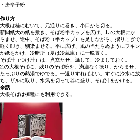
・唐辛子粉
作り方
大根は桂にむいて、元通りに巻き、小口から切る。
新聞紙大の紙を敷き、そば粉半カップを広げ、1. の大根にか
らませ、途中、そば粉（半カップ）を足しながら、摺りこぎで
軽く叩き、馴染ませる。平に広げ、風の当たらぬようにフキン
か紙をかけ、冷暗所（夏は冷蔵庫）に一晩置く。
そば汁（つけ汁）は、煮立たせ、漉して、冷ましておく。
2.の大根そばに、残りのそば粉を、満遍なく振り、からませ、
たっぷりの熱湯でゆでる。一返りすればよい。すぐに冷水に放
ち、ザルに取り、水気を切って器に盛り、そば汁をかける。
余話
大根そばは椀種にも利用できる。