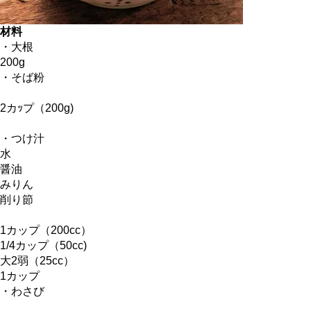
材料
・大根
200g
・そば粉
2カｯプ（200g)
・つけ汁
水
醤油
みりん
削り節
1カップ（200cc）
1/4カップ（50cc)
大2弱（25cc）
1カップ
・わさび