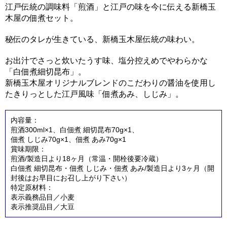
江戸伝統の調味料「煎酒」と江戸の味を今に伝える新橋玉
木屋の佃煮セット。
秘伝のタレが生きている、新橋玉木屋伝統の味わい。
お出汁でさっと炊いたうす味、塩分控えめでやわらかな
「白佃煮細切昆布」。
新橋玉木屋オリジナルブレンドのこだわりの醤油を使用し
たきりっとした江戸風味「佃煮あみ、しじみ」。
内容量：
煎酒300ml×1、白佃煮 細切昆布70g×1、
佃煮 しじみ70g×1、佃煮 あみ70g×1
賞味期限：
煎酒/製造日より18ヶ月（常温・開栓後要冷蔵）
白佃煮 細切昆布・佃煮 しじみ・佃煮 あみ/製造日より3ヶ月（開
封後はお早目にお召し上がり下さい）
特定原材料：
表示義務品目／小麦
表示推奨品目／大豆