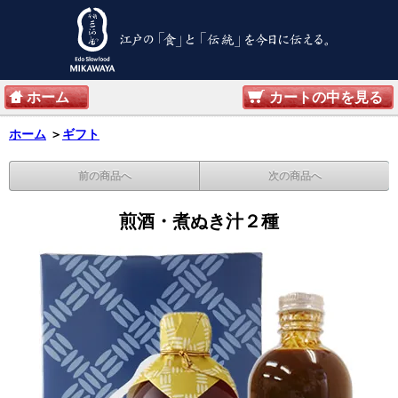
ホーム
カートの中を見る
ホーム
＞
ギフト
前の商品へ
次の商品へ
煎酒・煮ぬき汁２種